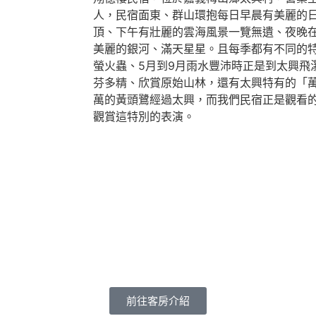
人，民宿面東、群山環抱每日早晨有美麗的
頂、下午有壯麗的雲海風景一覽無遺、夜晚
美麗的銀河、滿天星星。且每季都有不同的特色
螢火蟲、5月到9月雨水豐沛時正是到太興飛
芬多精、欣賞原始山林，還有太興特有的「
萬的黃頭鷺經過太興，而我們民宿正是觀看
觀賞這特別的表演。
前往客房介紹