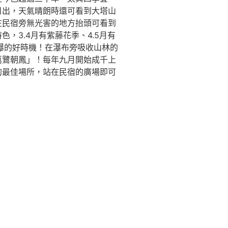
日出，天氣晴朗時還可看到大塔山
在民宿旁無光害的地方抬頭可看到
，3.4月有紫藤花季、4.5月有
瀑的好時機！在瀑布旁吸收山林的
萬鷺朝鳳」！每年九月開始成千上
的最佳場所，站在民宿的廣場即可