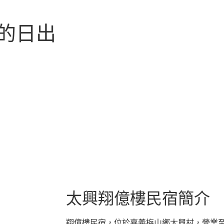
的日出
太興翔億樓民宿簡介
翔億樓民宿，位於嘉義梅山鄉太興村，營業